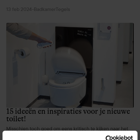
13 feb 2024
-
Badkamer
Tegels
15 ideeën en inspiraties voor je nieuwe
toilet!
Misschien toch goed om eens kritisch te kijken naar het
toilet en je te laten inspireren met mooie ideeën voor een