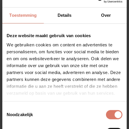
nieuw toilet. Hieronder worden ideeën gegeven, als tips
voor de inrichting ...
Toestemming
Details
Over
02 feb 2024
-
Badkamer
Deze website maakt gebruik van cookies
We gebruiken cookies om content en advertenties te
personaliseren, om functies voor social media te bieden
en om ons websiteverkeer te analyseren. Ook delen we
informatie over uw gebruik van onze site met onze
partners voor social media, adverteren en analyse. Deze
partners kunnen deze gegevens combineren met andere
informatie die u aan ze heeft verstrekt of die ze hebben
verzameld op basis van uw gebruik van hun services.
Toestemmingsselectie
Houtlook badkamer voor
Noodzakelijk
sfeerbepalende contrasten
Badkamermeubel met wastafel