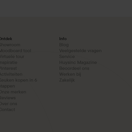
Ontdek
Info
Showroom
Blog
Moodboard tool
Veelgestelde vragen
Virtuele tour
Service
Inspiratie
Huysinc Magazine
Pinterest
Beoordeel ons
Activiteiten
Werken bij
Keuken kopen in 6
Zakelijk
stappen
Onze merken
Reviews
Over ons
Contact