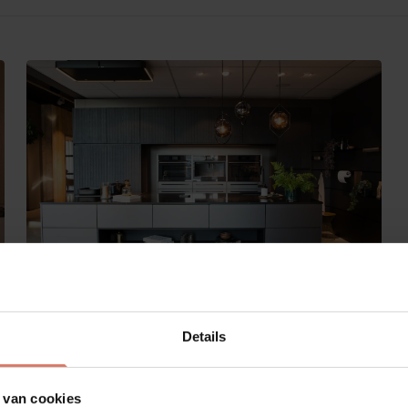
n
Keuken met eiland: waar moet je op
letten?
Details
1. Heb je voldoende ruimte?
Een keukeneiland is een prachtige toevoeging, maar
 van cookies
alleen als de ruimte eromheen ook klopt. Is deze te