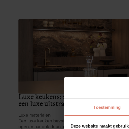
Luxe keukens: zo geef je jouw keuke
een luxe uitstraling
Toestemming
Luxe materialen
Een luxe keuken bevat materialen die niet alleen mooi
Deze website maakt gebruik
ogen, maar ook duurzaam en praktisch zijn. Ze bepalen