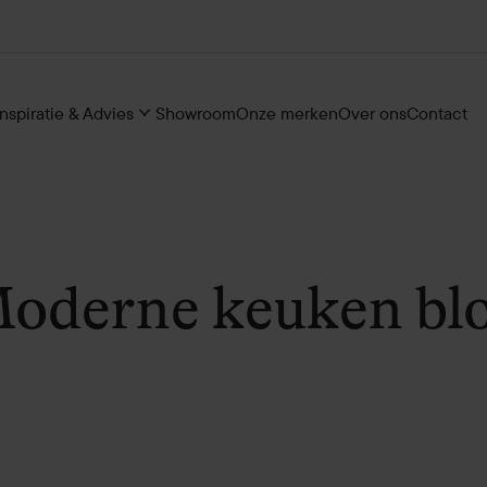
Inspiratie & Advies
Showroom
Onze merken
Over ons
Contact
oderne keuken bl