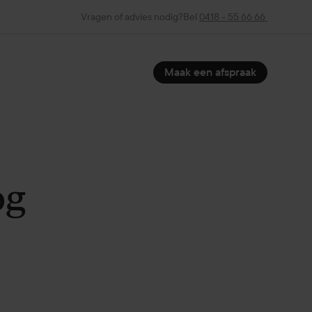
Vragen of advies nodig?
Bel
0418 - 55 66 66
Maak een afspraak
og