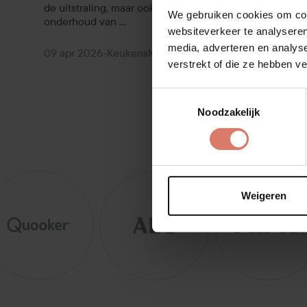
de uitstraling, maar ook het dagelijks gebruik en
We gebruiken cookies om cont
onderhoud van ...
websiteverkeer te analyseren
media, adverteren en analys
09 apr 2026
-
Keukens
Moderne keuken
verstrekt of die ze hebben v
Toestemmingsselectie
Noodzakelijk
Weigeren