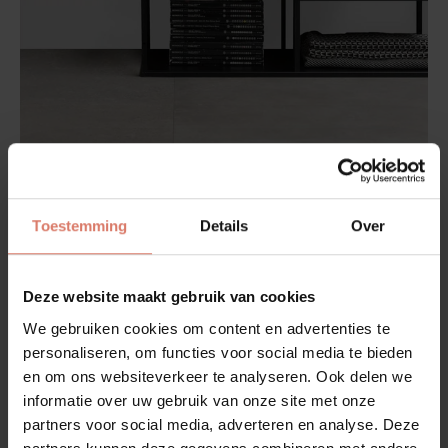
Toestemming
Details
Over
Groot formaat
Deze website maakt gebruik van cookies
Steeds meer mensen kiezen voor tegels van groot
We gebruiken cookies om content en advertenties te
formaat. Een vloer met grote tegels heeft minder
voeglijnen wat zorgt voor een oppervlak dat rustig oogt.
personaliseren, om functies voor social media te bieden
Ga voor een neutrale kleur met een mooie print en creëer
en om ons websiteverkeer te analyseren. Ook delen we
een eenheid in je ruimte.
informatie over uw gebruik van onze site met onze
partners voor social media, adverteren en analyse. Deze