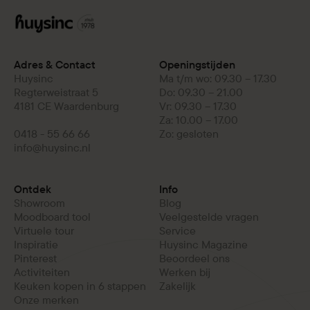
Adres & Contact
Openingstijden
Huysinc
Ma t/m wo: 09.30 – 17.30
Regterweistraat 5
Do: 09.30 – 21.00
4181 CE Waardenburg
Vr: 09.30 – 17.30
Za: 10.00 – 17.00
0418 - 55 66 66
Zo: gesloten
info@huysinc.nl
Ontdek
Info
Showroom
Blog
Moodboard tool
Veelgestelde vragen
Virtuele tour
Service
Inspiratie
Huysinc Magazine
Pinterest
Beoordeel ons
Activiteiten
Werken bij
Keuken kopen in 6 stappen
Zakelijk
Onze merken