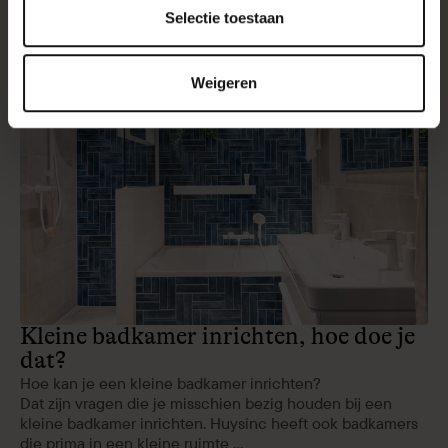
Meer
artikelen
Selectie toestaan
Weigeren
Kleine badkamer inrichten, hoe doe je
dat?
Hoe kan je een kleine badkamer inrichten?
Dat zijn vragen die je misschien bezig houden bij een
kleine badkamer inrichten. Huysinc heeft ook badkamers
die prima in een kleine ruimte ...