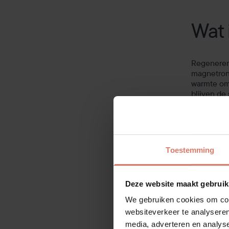
Wat 
Regenere
magnetron
warmte om
blijven de
een verse 
temperatu
Regenerere
stoomoven
Toestemming
een regene
Siem
Steam
Deze website maakt gebruik
Bosch
We gebruiken cookies om cont
Miele
websiteverkeer te analyseren
ATAG
media, adverteren en analys