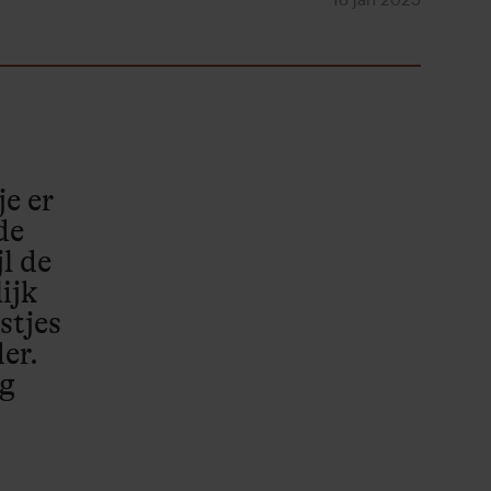
je er
de
l de
ijk
stjes
der.
og