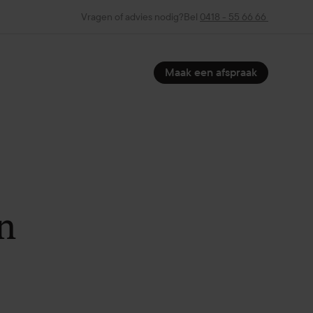
Vragen of advies nodig?
Bel
0418 - 55 66 66
Maak een afspraak
n