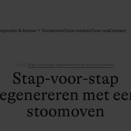
Inspiratie & Advies
Showroom
Onze merken
Over ons
Contact
Blog
/
Stap voor stap regenereren met een stoomoven
Stap-voor-stap
regenereren met ee
stoomoven