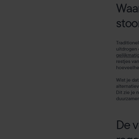
Waa
sto
Traditione
uitdrogen 
gelijkmati
restjes va
hoeveelhe
Wist je d
alternatie
Dit zie je
duurzamere
De v