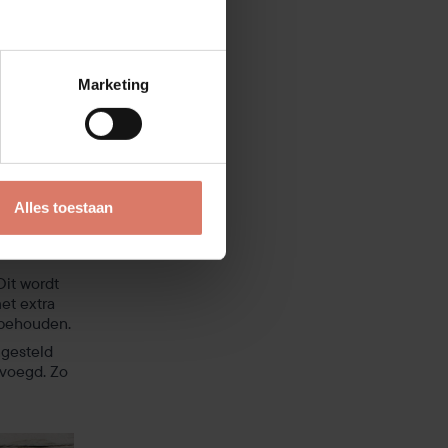
Marketing
een
 door
g en zorgt
Alles toestaan
? Kort
Dit wordt
et extra
 behouden.
ngesteld
evoegd. Zo