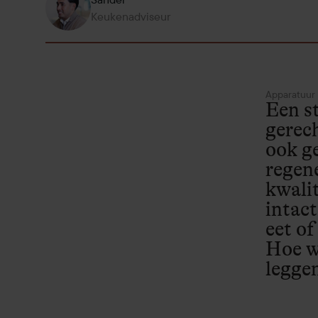
Keukenadviseur
Apparatuur
Een s
gerech
ook g
regene
kwalit
intact
eet of
Hoe w
leggen