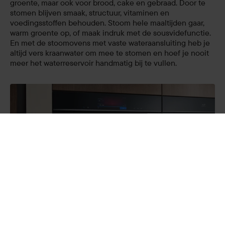
groente, maar ook voor brood, cake en gebraad. Door te
stomen blijven smaak, structuur, vitaminen en
voedingsstoffen behouden. Stoom hele maaltijden gaar,
warm groente op, of maak indruk met de sousvidefunctie.
En met de stoomovens met vaste wateraansluiting heb je
altijd vers kraanwater om mee te stomen en hoef je nooit
meer het waterreservoir handmatig bij te vullen.