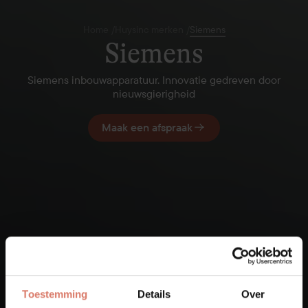
Home
/
Huysinc merken
/
Siemens
Siemens
Siemens inbouwapparatuur. Innovatie gedreven door
nieuwsgierigheid
Maak een afspraak
Toestemming
Details
Over