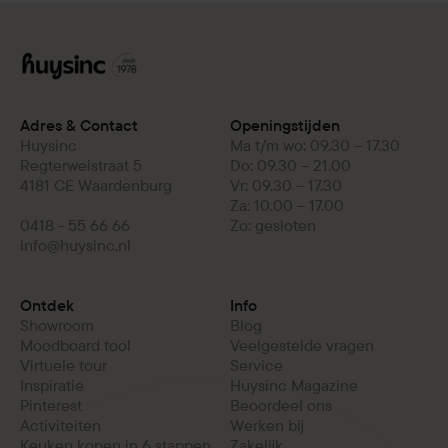
Adres & Contact
Openingstijden
Huysinc
Ma t/m wo: 09.30 – 17.30
Regterweistraat 5
Do: 09.30 – 21.00
4181 CE Waardenburg
Vr: 09.30 – 17.30
Za: 10.00 – 17.00
0418 - 55 66 66
Zo: gesloten
info@huysinc.nl
Ontdek
Info
Showroom
Blog
Moodboard tool
Veelgestelde vragen
Virtuele tour
Service
Inspiratie
Huysinc Magazine
Pinterest
Beoordeel ons
Activiteiten
Werken bij
Keuken kopen in 6 stappen
Zakelijk