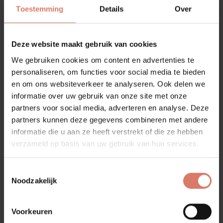
Toestemming
Details
Over
Deze website maakt gebruik van cookies
We gebruiken cookies om content en advertenties te
personaliseren, om functies voor social media te bieden
en om ons websiteverkeer te analyseren. Ook delen we
Parallel keuken met
informatie over uw gebruik van onze site met onze
schiereiland of bar
partners voor social media, adverteren en analyse. Deze
partners kunnen deze gegevens combineren met andere
Verlang je naar een bar in de keuken? Zelfs dan kan een
informatie die u aan ze heeft verstrekt of die ze hebben
parallel opstelling prima passen in je woning. De
verzameld op basis van uw gebruik van hun services.
keukenblokken hoeven namelijk niet per se aan de muur
vast te staan. Door de parallel opstelling een kwart slag te
draaien komt één keukenblok los te staan. Verleng je
Toestemmingsselectie
werkblad en plaats er twee krukken onder. Zo maak je er
Noodzakelijk
een schiereiland van met bar, hoe gezellig is dat?
Voorkeuren