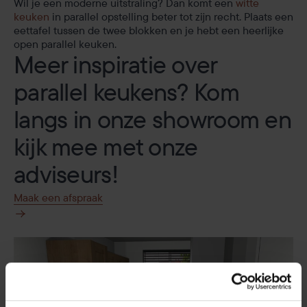
Wil je een moderne uitstraling? Dan komt een
witte
keuken
in parallel opstelling beter tot zijn recht. Plaats een
eettafel tussen de twee blokken en je hebt een heerlijke
open parallel keuken.
Meer inspiratie over
parallel keukens?
Kom
langs in onze showroom en
kijk mee met onze
adviseurs!
Maak een afspraak