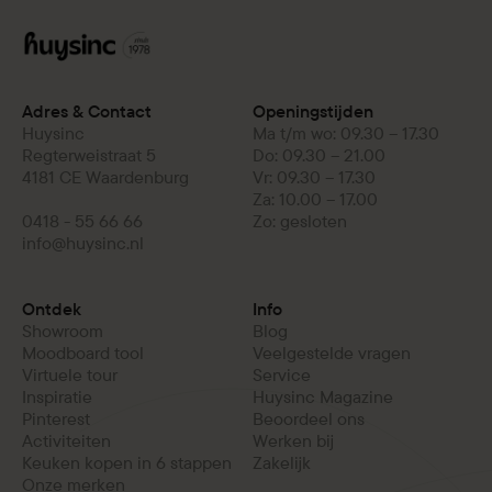
Adres & Contact
Openingstijden
Huysinc
Ma t/m wo: 09.30 – 17.30
Regterweistraat 5
Do: 09.30 – 21.00
4181 CE Waardenburg
Vr: 09.30 – 17.30
Za: 10.00 – 17.00
0418 - 55 66 66
Zo: gesloten
info@huysinc.nl
Ontdek
Info
Showroom
Blog
Moodboard tool
Veelgestelde vragen
Virtuele tour
Service
Inspiratie
Huysinc Magazine
Pinterest
Beoordeel ons
Activiteiten
Werken bij
Keuken kopen in 6 stappen
Zakelijk
Onze merken