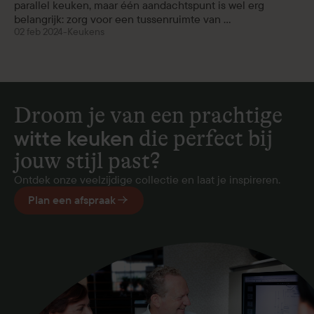
parallel keuken, maar één aandachtspunt is wel erg
belangrijk: zorg voor een tussenruimte van ...
02 feb 2024
-
Keukens
Droom je van een prachtige
witte keuken
die perfect bij
jouw stijl past?
Ontdek onze veelzijdige collectie en laat je inspireren.
Plan een afspraak