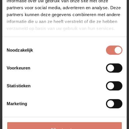
keuken niet alleen functioneel maar ook een lust voor het
informatie over uw gebruik van onze site met onze
oog.
partners voor social media, adverteren en analyse. Deze
partners kunnen deze gegevens combineren met andere
informatie die u aan ze heeft verstrekt of die ze hebben
verzameld op basis van uw gebruik van hun services.
Toestemmingsselectie
Noodzakelijk
Voorkeuren
Statistieken
Marketing