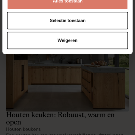
Alles toestaan
Meer
artikelen
Selectie toestaan
Weigeren
Houten keuken: Robuust, warm en
open
Houten keukens