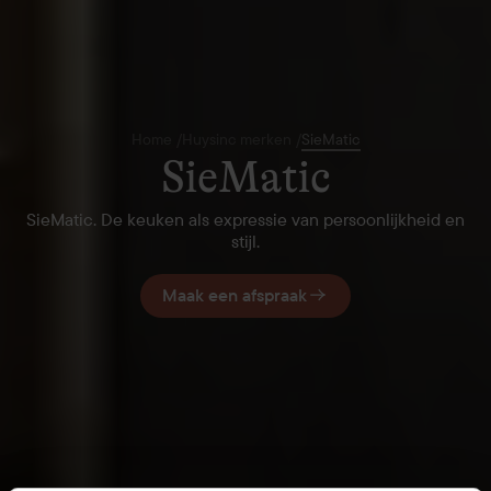
Home
/
Huysinc merken
/
SieMatic
SieMatic
SieMatic. De keuken als expressie van persoonlijkheid en
stijl.
Maak een afspraak