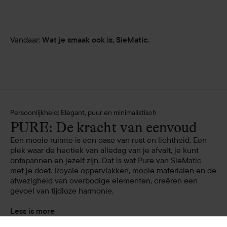
Vandaar:
Wat je smaak ook is, SieMatic.
Persoonlijkheid: Elegant, puur en minimalistisch
PURE: De kracht van eenvoud
Een mooie ruimte is een oase van rust en lichtheid. Een
plek waar de hectiek van alledag van je afvalt, je kunt
ontspannen en jezelf zijn. Dat is wat Pure van SieMatic
met je doet. Royale oppervlakken, mooie materialen en de
afwezigheid van overbodige elementen, creëren een
gevoel van tijdloze harmonie.
Less is more