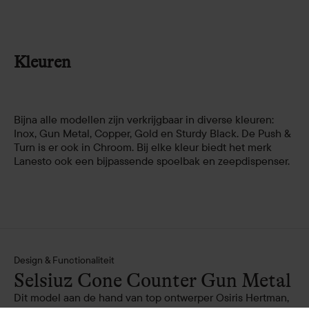
Kleuren
Bijna alle modellen zijn verkrijgbaar in diverse kleuren:
Inox, Gun Metal, Copper, Gold en Sturdy Black. De Push &
Turn is er ook in Chroom. Bij elke kleur biedt het merk
Lanesto ook een bijpassende spoelbak en zeepdispenser.
Design & Functionaliteit
Selsiuz Cone Counter Gun Metal
Dit model aan de hand van top ontwerper Osiris Hertman,