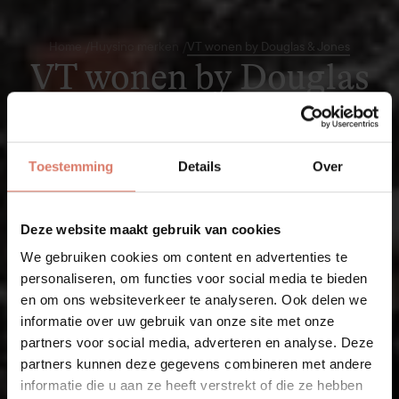
Home
/
Huysinc merken
/
VT wonen by Douglas & Jones
VT wonen by Douglas
& Jones
Ontdek VT wonen by Douglas & Jones. Geniet van de
hoogwaardige materialen en pure vakmanschap.
Toestemming
Details
Over
Maak een afspraak
Deze website maakt gebruik van cookies
We gebruiken cookies om content en advertenties te
personaliseren, om functies voor social media te bieden
en om ons websiteverkeer te analyseren. Ook delen we
informatie over uw gebruik van onze site met onze
partners voor social media, adverteren en analyse. Deze
partners kunnen deze gegevens combineren met andere
informatie die u aan ze heeft verstrekt of die ze hebben