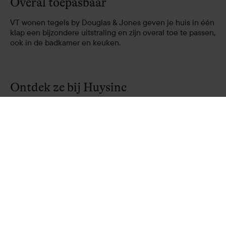
Overal toepasbaar
VT wonen tegels by Douglas & Jones geven je huis in één
klap een bijzondere uitstraling en zijn overal toe te passen,
ook in de badkamer en keuken.
Ontdek ze bij Huysinc
Meer weten over de VT wonen tegelcollectie? Kom eens
langs om ze in het echt te bewonderen óf kijk voor meer
informatie ook op
www.douglasjones.nl/vtwonentegels
.
Aanbod
De nieuwste productinnovaties
van