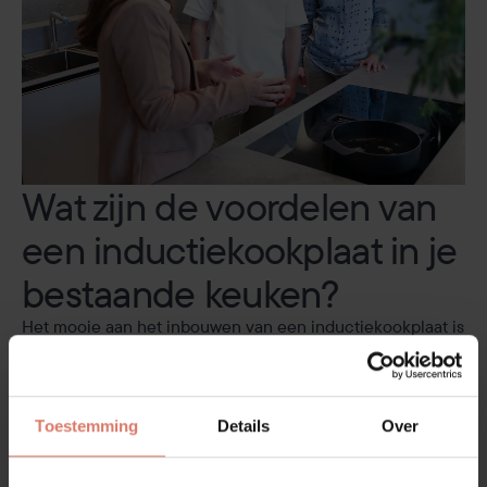
Wat zijn de voordelen van
een inductiekookplaat in je
bestaande keuken?
Het mooie aan het inbouwen van een inductiekookplaat is
dat je je keuken een moderne update geeft zonder dat je
je hele keuken hoeft te verbouwen. Je behoudt de
indeling waar je blij mee bent, maar voegt een kook
oplossing toe die efficiënter, veiliger en gemakkelijker te
Toestemming
Details
Over
gebruiken is. Bovendien geeft het strakke, naadloze
design van een inductiekookplaat je keuken direct een
moderne, luxe uitstraling.