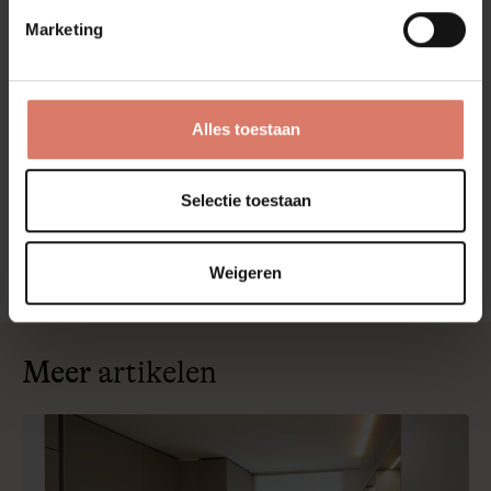
Marketing
Een milieubewuste keuze
Naast alle praktische voordelen, is inductie ook een stuk
beter voor het milieu. Doordat het efficiënter omgaat met
Alles toestaan
energie, gebruik je minder stroom tijdens het koken. Dat
betekent lagere energiekosten én een kleinere impact op
het milieu – een win-win dus!
Wil je in onze mooie showroom langskomen?
Selectie toestaan
Plan dan een afspraak
Weigeren
Meer
artikelen