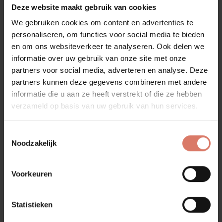
Hoe kunnen wij je helpen?
Deze website maakt gebruik van cookies
We gebruiken cookies om content en advertenties te
Bij ons ben je niet alleen aan het juiste adres voor de
personaliseren, om functies voor social media te bieden
aankoop van je inductiekookplaat, maar we bieden ook
een professionele installatieservice. Onze adviseurs
en om ons websiteverkeer te analyseren. Ook delen we
helpen je bij het kiezen van de juiste kookplaat die
informatie over uw gebruik van onze site met onze
perfect bij je keuken en kookstijl past. En met onze
partners voor social media, adverteren en analyse. Deze
installatieservice zorgen we ervoor dat alles veilig en
partners kunnen deze gegevens combineren met andere
correct wordt aangesloten.
informatie die u aan ze heeft verstrekt of die ze hebben
verzameld op basis van uw gebruik van hun services.
Toestemmingsselectie
Noodzakelijk
Voorkeuren
Statistieken