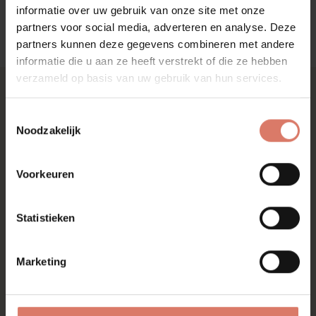
informatie over uw gebruik van onze site met onze
Zo kun je later eenvoudig verder waar je gebleven was.
partners voor social media, adverteren en analyse. Deze
partners kunnen deze gegevens combineren met andere
informatie die u aan ze heeft verstrekt of die ze hebben
verzameld op basis van uw gebruik van hun services.
Toestemmingsselectie
Noodzakelijk
Adres & Contact
Openingstijden
Huysinc
Ma t/m wo: 09.30 – 17.30
Voorkeuren
Regterweistraat 5
Do: 09.30 – 21.00
4181 CE Waardenburg
Vr: 09.30 – 17.30
Za: 10.00 – 17.00
Statistieken
0418 - 55 66 66
Zo: gesloten
info@huysinc.nl
Marketing
Ontdek
Info
Showroom
Blog
Moodboard tool
Veelgestelde vragen