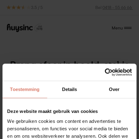
3.5 / 5
Bel
0418 - 55 66 66
Menu
Breng sfeer in beeld,
stel je
badkamerstijl samen.
Toestemming
Details
Over
Klik op de velden hieronder en kies uit een ruime
selectie beelden, kleuren en afwerkingen. Geef het een
persoonlijke touch met een titel en enkele
Deze website maakt gebruik van cookies
trefwoorden. Wat je stijl ook is, breng je visie tot leven
We gebruiken cookies om content en advertenties te
met onze moodboard tool. De keuzes worden bewaard
personaliseren, om functies voor social media te bieden
zolang de browser gegevens niet verwijderd worden.
en om ons websiteverkeer te analyseren. Ook delen we