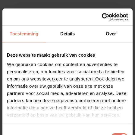
Een ervaring voor het hele gezin.
Wist je dat een showroombezoek bij Huysinc een
belevenis is voor het hele gezin? Terwijl jij je laat
Toestemming
Details
Over
inspireren door onze keukens en badkamers, kunnen de
kinderen zich vermaken in onze speciaal ingerichte
kinderhoek of in de kinderbioscoop. Zo wordt het kiezen
Deze website maakt gebruik van cookies
van een nieuwe keuken of badkamer een ontspannen en
plezierige ervaring voor iedereen.
We gebruiken cookies om content en advertenties te
personaliseren, om functies voor social media te bieden
en om ons websiteverkeer te analyseren. Ook delen we
Welkom bij Huysinc – waar elk bezoek een familie-uitje
informatie over uw gebruik van onze site met onze
wordt.
partners voor social media, adverteren en analyse. Deze
Over ons
partners kunnen deze gegevens combineren met andere
informatie die u aan ze heeft verstrekt of die ze hebben
verzameld op basis van uw gebruik van hun services.
Toestemmingsselectie