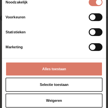
Noodzakelijk
Voorkeuren
Statistieken
Marketing
Alles toestaan
Adres & Contact
Openingstijden
Huysinc
Ma t/m wo: 09.30 – 17.30
Regterweistraat 5
Do: 09.30 – 21.00
Selectie toestaan
4181 CE Waardenburg
Vr: 09.30 – 17.30
Za: 10.00 – 17.00
0418 - 55 66 66
Zo: gesloten
Weigeren
info@huysinc.nl