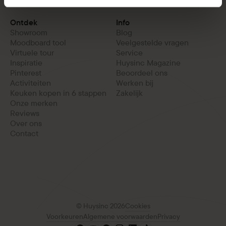
Ontdek
Info
Showroom
Blog
Moodboard tool
Veelgestelde vragen
Virtuele tour
Service
Inspiratie
Huysinc Magazine
Pinterest
Beoordeel ons
Activiteiten
Werken bij
Keuken kopen in 6 stappen
Zakelijk
Onze merken
Reviews
Over ons
Contact
© Huysinc 2026
Cookies
Voorkeuren
Algemene voorwaarden
Privacy